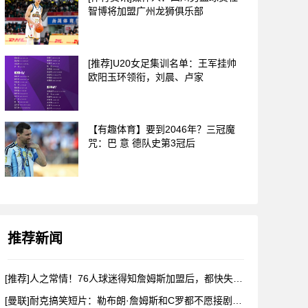
智博将加盟广州龙狮俱乐部
[推荐]U20女足集训名单：王军挂帅
欧阳玉环领衔，刘晨、卢家
【有趣体育】要到2046年？三冠魔
咒：巴 意 德队史第3冠后
推荐新闻
[推荐]人之常情！76人球迷得知詹姆斯加盟后，都快失去理智了
[曼联]耐克搞笑短片：勒布朗·詹姆斯和C罗都不愿接剧本《Go