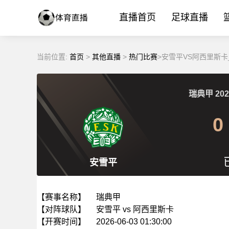
直播首页
足球直播
当前位置:
首页
>
其他直播
>
热门比赛
>安雪平VS阿西里斯卡_
瑞典甲
202
0
安雪平
【赛事名称】
瑞典甲
【对阵球队】
安雪平 vs 阿西里斯卡
【开赛时间】
2026-06-03 01:30:00