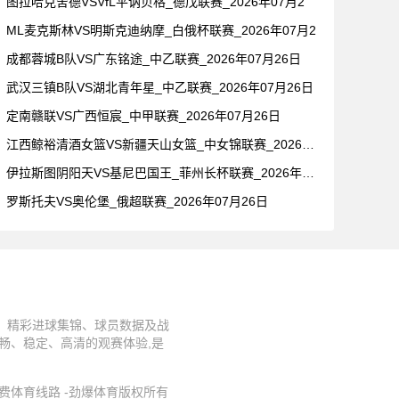
图拉哈克舍德VSVfL平讷贝格_德戊联赛_2026年07月2
ML麦克斯林VS明斯克迪纳摩_白俄杯联赛_2026年07月2
成都蓉城B队VS广东铭途_中乙联赛_2026年07月26日
武汉三镇B队VS湖北青年星_中乙联赛_2026年07月26日
定南赣联VS广西恒宸_中甲联赛_2026年07月26日
江西鲸裕清酒女篮VS新疆天山女篮_中女锦联赛_2026年07
伊拉斯图阴阳天VS基尼巴国王_菲州长杯联赛_2026年07月
罗斯托夫VS奥伦堡_俄超联赛_2026年07月26日
、精彩进球集锦、球员数据及战
畅、稳定、高清的观赛体验,是
清,免费体育线路 -劲爆体育版权所有