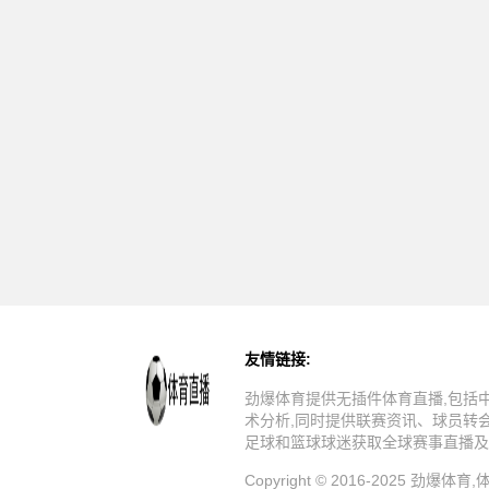
友情链接:
劲爆体育提供无插件体育直播,包括
术分析,同时提供联赛资讯、球员转
足球和篮球球迷获取全球赛事直播及
Copyright © 2016-202