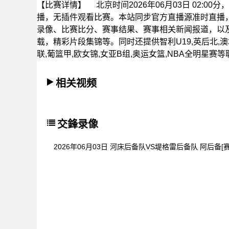
【比赛详情】
北京时间2026年06月03日 02:0
播，无插件观看比赛。本站同步官方直播源准时直播
录像、比赛比分、赛事结果、赛事相关新闻报道，以
载，精彩片段集锦等。同时还提供智利U19,英后北,澳塔
联,葡篮甲,欧女锦,女亚B组,奥运女篮,NBA全明星赛
相关视频
交鋒录像
2026年06月03日 河床后备队VS堤格雷后备队 阿后备[