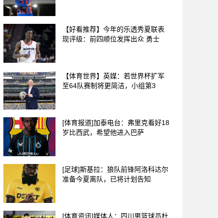
【好看推荐】今年的乐透秀夏联表
现评级：前四顺位发挥出众 勇士
【体育世界】英媒：若世界杯扩军
至64队赛制将更简洁，小组第3
[体育报道]加泰电台：弗里克看好18
岁比西武，希望他进入巴萨
[足球]斯基拉：狼队前锋阿洛科达尔
准备今夏离队，已将计划告知
[体育资讯]媒体人：四川男篮球员杜