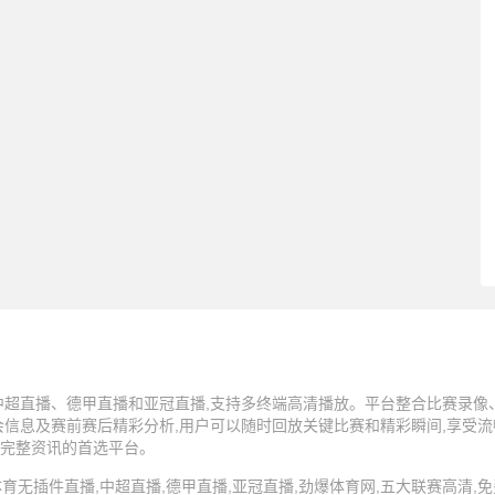
中超直播、德甲直播和亚冠直播,支持多终端高清播放。平台整合比赛录像
会信息及赛前赛后精彩分析,用户可以随时回放关键比赛和精彩瞬间,享受流
完整资讯的首选平台。
5 劲爆体育,体育无插件直播,中超直播,德甲直播,亚冠直播,劲爆体育网,五大联赛高