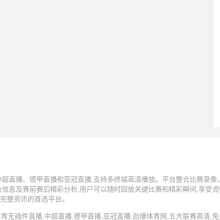
中超直播、德甲直播和亚冠直播,支持多终端高清播放。平台整合比赛录像
会信息及赛前赛后精彩分析,用户可以随时回放关键比赛和精彩瞬间,享受流
完整资讯的首选平台。
5 劲爆体育,体育无插件直播,中超直播,德甲直播,亚冠直播,劲爆体育网,五大联赛高