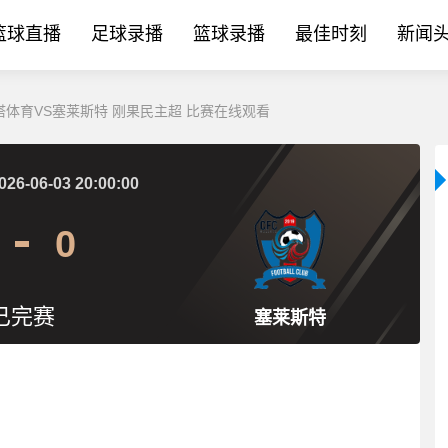
篮球直播
足球录播
篮球录播
最佳时刻
新闻
 维塔体育VS塞莱斯特 刚果民主超 比赛在线观看
026-06-03 20:00:00
0
已完赛
塞莱斯特