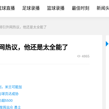
篮球直播
足球录播
篮球录播
最佳时刻
新闻
位视频引外网热议，他还是太全能了
外网热议，他还是太全能了
4865
利，米兰可能加
与球员达成协
超5500
发挥出众 勇士