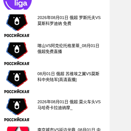
2026年08月01日 俄超 罗斯托夫VS
莫斯科罗迪纳 免费
喀山VS阿克伦托格里蒂_08月01日
俄超免费直播
08月01日 俄超 苏维埃之翼VS莫斯
科中央陆军[高清直播]
2026年08月01日 俄超:莫火车头VS
马哈奇卡拉迪纳摩_
南京城市VS延边龙鼎_08月01日 中