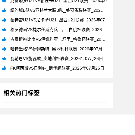
克雷塔罗U21VS帕丘卡U21_墨西U21联赛_2026年0
纽约城B队VS亚特兰大联B队_美预备联联赛_2026年07月
蒙特雷U21VS尼卡萨U21_墨西U21联赛_2026年07
格罗德诺VS捷尔任斯克兵工厂_白俄杯联赛_2026年07月2
古泰斯拖比度VS伊维利亚卡舒里_格鲁杯联赛_2026年07月
哈特堡格VS伊姆斯特_奥地利杯联赛_2026年07月26日
瓦勒恩VS施瓦兹_奥地利杯联赛_2026年07月26日
FK柯西斯VS日利纳_斯伐超联赛_2026年07月26日
相关热门标签