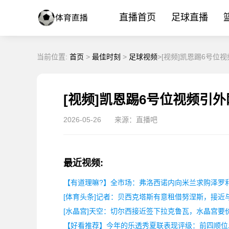
直播首页
足球直播
当前位置:
首页
>
最佳时刻
>
足球视频
>[视频]凯恩踢6号
[视频]凯恩踢6号位视频引
2026-05-26
来源：直播吧
最近视频:
【有道理嘛?】全市场：弗洛西诺内向米兰求购泽罗
[体育头条]记者：贝西克塔斯有意租借努涅斯，接近
[水晶宫]天空：切尔西接近签下拉克鲁瓦，水晶宫要价
【好看推荐】今年的乐透秀夏联表现评级：前四顺位