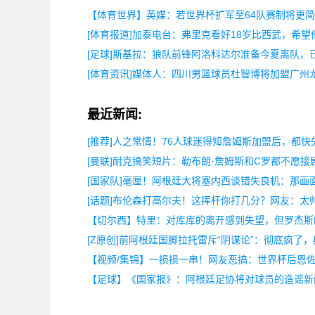
【体育世界】英媒：若世界杯扩军至64队赛制将更简
[体育报道]加泰电台：弗里克看好18岁比西武，希望
[足球]斯基拉：狼队前锋阿洛科达尔准备今夏离队，
[体育资讯]媒体人：四川男篮球员杜智博将加盟广州
最近新闻:
[推荐]人之常情！76人球迷得知詹姆斯加盟后，都快
[曼联]耐克搞笑短片：勒布朗·詹姆斯和C罗都不愿接
[国家队]毫厘！阿根廷大将塞内西谈错失良机：那画
[话题]布伦森打高尔夫！这挥杆你打几分？网友：太
【切尔西】特里：对库库的离开感到失望，但罗杰斯
[Z原创]前阿根廷国脚拉托雷斥“阴谋论”：彻底疯了
【视频/集锦】一损损一串！网友恶搞：世界杯后恩
【足球】《国家报》：阿根廷足协将对球员的造谣新