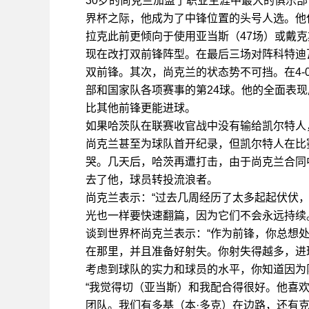
30岁的尚克兰加盟了职业生涯中最大的俱乐部
界杯之际，他成为了中锋位置的头号人选。他
拉克此前更倾向于使用亚当斯（47场）或戴克
现在改打双前锋阵型。在最后三场对阵科特迪
双前锋。其次，尚克兰的状态势不可挡。在4
部和国家队各项赛事的第24球。他的全面表
比其他前锋更能进球。
如果哈茨队在联赛收官战中没有输给凯尔特人
尚克兰甚至为球队首开纪录，但凯尔特人在比
哭。几天后，哈茨再遭打击，由于尚克兰合同
去了他，球员转投流浪者。
尚克兰表示：“过去几周经历了太多起起伏伏
光也一样要快速翻篇，因为它们不会永远持续
谈到世界杯尚克兰表示：“作为前锋，你总想
在那里，并且准备好射失。你射失得越多，进
考虑到球队的实力和球员的水平，你知道因为
“我觉得切（亚当斯）和我配合得很好。他喜
团队。我们有多基（本·多克）在边路，还有