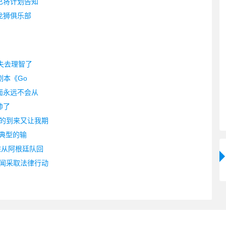
已将计划告知
龙狮俱乐部
失去理智了
剧本《Go
面永远不会从
帅了
的到来又让我期
，典型的输
佐从阿根廷队回
闻采取法律行动