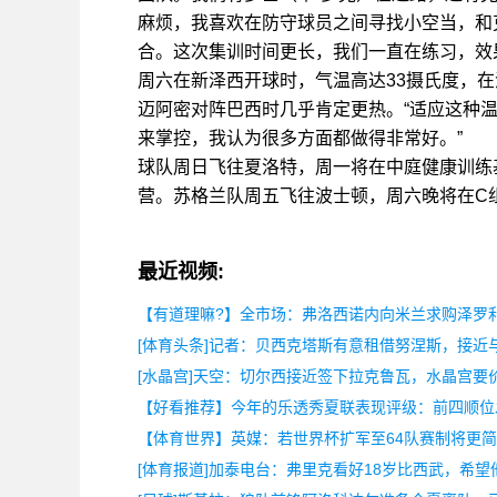
麻烦，我喜欢在防守球员之间寻找小空当，和
合。这次集训时间更长，我们一直在练习，效
周六在新泽西开球时，气温高达33摄氏度，
迈阿密对阵巴西时几乎肯定更热。“适应这种
来掌控，我认为很多方面都做得非常好。”
球队周日飞往夏洛特，周一将在中庭健康训练
营。苏格兰队周五飞往波士顿，周六晚将在C
最近视频:
【有道理嘛?】全市场：弗洛西诺内向米兰求购泽罗
[体育头条]记者：贝西克塔斯有意租借努涅斯，接近
[水晶宫]天空：切尔西接近签下拉克鲁瓦，水晶宫要价
【好看推荐】今年的乐透秀夏联表现评级：前四顺位
【体育世界】英媒：若世界杯扩军至64队赛制将更简
[体育报道]加泰电台：弗里克看好18岁比西武，希望