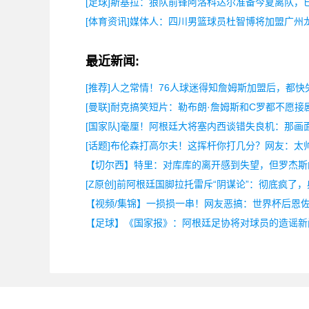
[足球]斯基拉：狼队前锋阿洛科达尔准备今夏离队，
[体育资讯]媒体人：四川男篮球员杜智博将加盟广州
最近新闻:
[推荐]人之常情！76人球迷得知詹姆斯加盟后，都快
[曼联]耐克搞笑短片：勒布朗·詹姆斯和C罗都不愿接
[国家队]毫厘！阿根廷大将塞内西谈错失良机：那画
[话题]布伦森打高尔夫！这挥杆你打几分？网友：太
【切尔西】特里：对库库的离开感到失望，但罗杰斯
[Z原创]前阿根廷国脚拉托雷斥“阴谋论”：彻底疯了
【视频/集锦】一损损一串！网友恶搞：世界杯后恩
【足球】《国家报》：阿根廷足协将对球员的造谣新