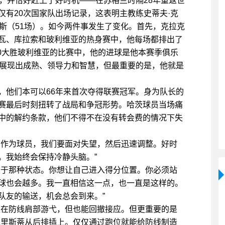
，并恰好赶上了好时机——在苏格兰时隔28年重返世
仅有20次国家队出场记录，这表明主教练史蒂夫·克
斯（51场）。如今两件事发生了变化。首先，克拉克
瓦、库拉索和玻利维亚的热身赛中，他每场都排出了
-0大胜玻利维亚的比赛中，他的进球是他本赛季俱乐
现展现出成熟、领导力和智慧，但最重要的是，他就是
，他们本可以66年来首次夺得联赛冠军。身为队长的
赛最后时刻扭转了战局和争冠形势。哈茨球员当场痛
中的解约条款，他们不得不在没有转会费的情况下失
，作为球员，我们要面对失望，然后迅速调整。好时
。我始终会保持冷静头脑。”
处于那种状态。你想让自己进入得分位置。你必须站
球也会越多。我一直相信这一点，也一直是这样的。
队友的输送，机会总会到来。”
欢在防线肩部游弋，但也能回撤接应。但更重要的是
克里斯蒂从后排插上。仅仅通过跑位就能给防线制造