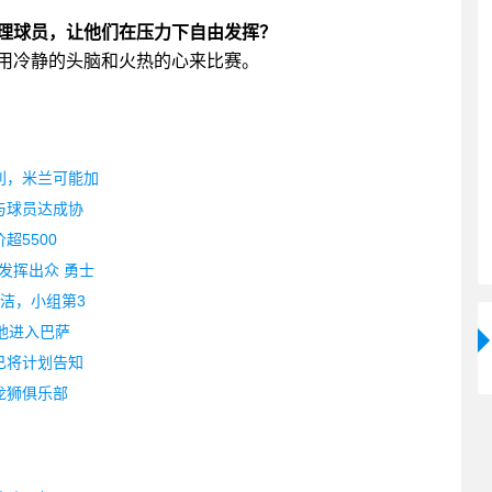
理球员，让他们在压力下自由发挥？
用冷静的头脑和火热的心来比赛。
利，米兰可能加
与球员达成协
超5500
发挥出众 勇士
洁，小组第3
他进入巴萨
已将计划告知
龙狮俱乐部