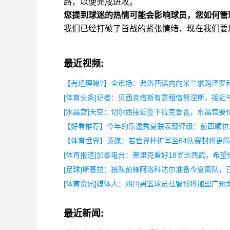
路，以便完成进攻。
您提到球迷的热情可能会影响球员，您如何管
我们已经打破了首战的紧张情绪，现在我们要
最近视频:
【有道理嘛?】全市场：弗洛西诺内向米兰求购泽罗
[体育头条]记者：贝西克塔斯有意租借努涅斯，接近
[水晶宫]天空：切尔西接近签下拉克鲁瓦，水晶宫要价
【好看推荐】今年的乐透秀夏联表现评级：前四顺位
【体育世界】英媒：若世界杯扩军至64队赛制将更简
[体育报道]加泰电台：弗里克看好18岁比西武，希望
[足球]斯基拉：狼队前锋阿洛科达尔准备今夏离队，
[体育资讯]媒体人：四川男篮球员杜智博将加盟广州
最近新闻: