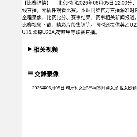
【比赛详情】
北京时间2026年06月05日 22:
线直播，无插件观看比赛。本站同步官方直播源准时
全程录像、比赛比分、赛事结果、赛事相关新闻报道
比赛视频下载，精彩片段集锦等。同时还提供英乙U21,西丙
U16,欧锦U20A,荷篮甲等联赛直播。
相关视频
交鋒录像
2026年06月05日 匈牙利女足VS阿塞拜疆女足 世女欧预