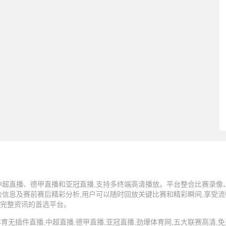
中超直播、德甲直播和亚冠直播,支持多终端高清播放。平台整合比赛录像
会信息及赛前赛后精彩分析,用户可以随时回放关键比赛和精彩瞬间,享受流
完整资讯的首选平台。
5 劲爆体育,体育无插件直播,中超直播,德甲直播,亚冠直播,劲爆体育网,五大联赛高