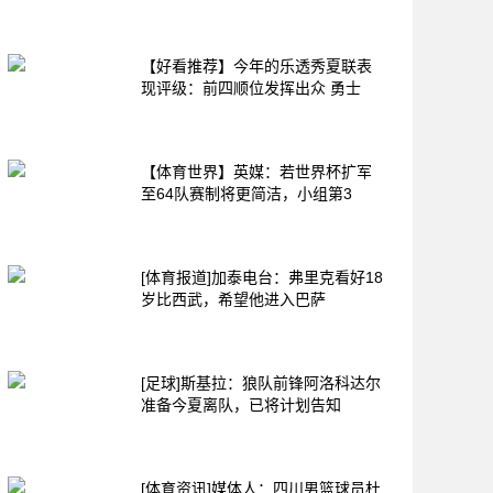
【好看推荐】今年的乐透秀夏联表
现评级：前四顺位发挥出众 勇士
【体育世界】英媒：若世界杯扩军
至64队赛制将更简洁，小组第3
[体育报道]加泰电台：弗里克看好18
岁比西武，希望他进入巴萨
[足球]斯基拉：狼队前锋阿洛科达尔
准备今夏离队，已将计划告知
[体育资讯]媒体人：四川男篮球员杜