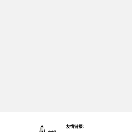
友情链接: