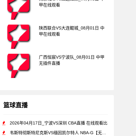
甲在线观看
陕西联合VS大连鲲城_08月01日 中
甲在线观看
广西恒宸VS宁波队_08月01日 中甲
无插件直播
篮球直播
2026年04月17日_宁波VS深圳 CBA直播 在线观看比
韦斯特彻斯特尼克斯VS缅因凯尔特人 NBA-G【无插件直播】