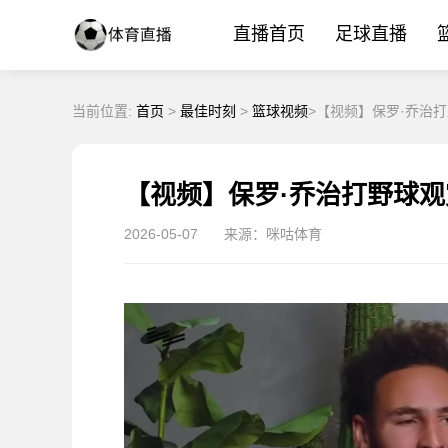
直播首页
足球直播
当前位置:
首页
>
最佳时刻
>
篮球视频
>【视频】保罗·乔治
【视频】保罗·乔治打野球观
2026-05-07
来源：咪咕体育