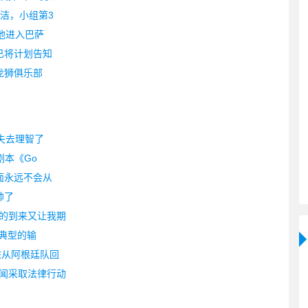
洁，小组第3
他进入巴萨
已将计划告知
龙狮俱乐部
失去理智了
剧本《Go
面永远不会从
帅了
的到来又让我期
，典型的输
佐从阿根廷队回
闻采取法律行动