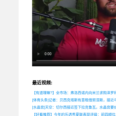
最近视频:
【有道理嘛?】全市场：弗洛西诺内向米兰求购泽罗
[体育头条]记者：贝西克塔斯有意租借努涅斯，接近
[水晶宫]天空：切尔西接近签下拉克鲁瓦，水晶宫要价
【好看推荐】今年的乐透秀夏联表现评级：前四顺位