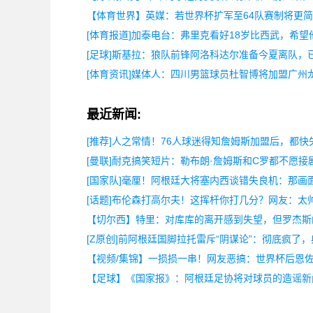
【体育世界】英媒：若世界杯扩军至64队赛制将更简
[体育报道]加泰电台：弗里克看好18岁比西武，希望
[足球]斯基拉：狼队前锋阿洛科达尔准备今夏离队，
[体育资讯]媒体人：四川男篮球员杜智博将加盟广州
最近新闻:
[推荐]人之常情！76人球迷得知詹姆斯加盟后，都快
[曼联]耐克搞笑短片：勒布朗·詹姆斯和C罗都不愿接
[国家队]毫厘！阿根廷大将塞内西谈错失良机：那画
[话题]布伦森打高尔夫！这挥杆你打几分？网友：太
【切尔西】特里：对库库的离开感到失望，但罗杰斯
[Z原创]前阿根廷国脚拉托雷斥“阴谋论”：彻底疯了
【视频/集锦】一损损一串！网友恶搞：世界杯后恩
【足球】《国家报》：阿根廷足协将对球员的造谣新