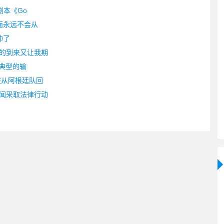
剧本《Go
面永远不会从
帅了
的到来又让我期
，典型的输
佐从阿根廷队回
闻采取法律行动