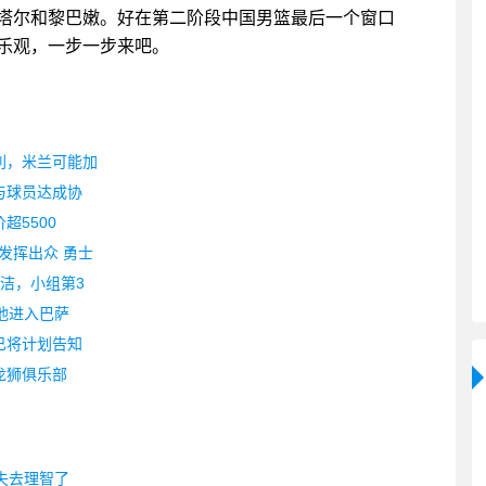
塔尔和黎巴嫩。好在第二阶段中国男篮最后一个窗口
乐观，一步一步来吧。
利，米兰可能加
与球员达成协
超5500
发挥出众 勇士
洁，小组第3
他进入巴萨
已将计划告知
龙狮俱乐部
失去理智了