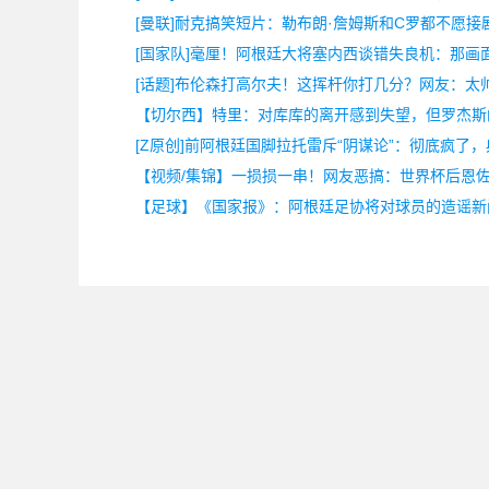
[曼联]耐克搞笑短片：勒布朗·詹姆斯和C罗都不愿接
[国家队]毫厘！阿根廷大将塞内西谈错失良机：那画
[话题]布伦森打高尔夫！这挥杆你打几分？网友：太
【切尔西】特里：对库库的离开感到失望，但罗杰斯
[Z原创]前阿根廷国脚拉托雷斥“阴谋论”：彻底疯了
【视频/集锦】一损损一串！网友恶搞：世界杯后恩
【足球】《国家报》：阿根廷足协将对球员的造谣新