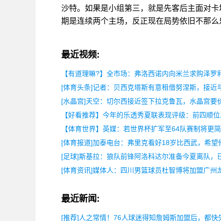
沙特。如果是小组第三，就是先客后主面对卡
期是连续两个主场，反正现在局势依旧不那么
最近视频:
【有道理嘛?】全市场：弗洛西诺内向米兰求购泽罗
[体育头条]记者：贝西克塔斯有意租借努涅斯，接近
[水晶宫]天空：切尔西接近签下拉克鲁瓦，水晶宫要价
【好看推荐】今年的乐透秀夏联表现评级：前四顺位
【体育世界】英媒：若世界杯扩军至64队赛制将更简
[体育报道]加泰电台：弗里克看好18岁比西武，希望
[足球]斯基拉：狼队前锋阿洛科达尔准备今夏离队，
[体育资讯]媒体人：四川男篮球员杜智博将加盟广州
最近新闻:
[推荐]人之常情！76人球迷得知詹姆斯加盟后，都快